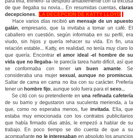
para ella, efímero- la despidió amablemente con la excusa
de que llegaba su novia... En resumidas cuentas,
claras
decepciones
.
LA DECEPCIÓN DE KATTY LLOYD
Hace varios días recibió
un mensaje de un apuesto
galán
, empresario, que la invitaba a tomar un café. El
caballero en cuestión, según informaba en su perfil, era
viudo, sin hijos y quería rehacer su vida. En fin, una
relación estable... Katty, en realidad, no tenía muy claro lo
que quería. Encontrar
el amor ideal -el hombre de su
vida que no llegaba-
le parecía tarea harto difícil, así que
se conformaba con tener
un buen amante
. Se
consideraba una mujer
sexual, aunque no promiscua
.
Saltar de cama en cama no iba con su carácter. Prefería
tener un
hombre fijo
, aunque solo fuera para el
sexo..
.
Se citó con su pretendiente en
una refinada cafetería
de su barrio y degustaron una suculenta merienda, a la
que, como no esperaba menos, fue
invitada
. Ella, que
estaba muy emocionada con los contratos publicitarios
que había firmado días atrás, le empezó a hablar de su
trabajo. En poco tiempo se dio cuenta de que a su
acompañante
no le interesaban
en absoluto los anuncios