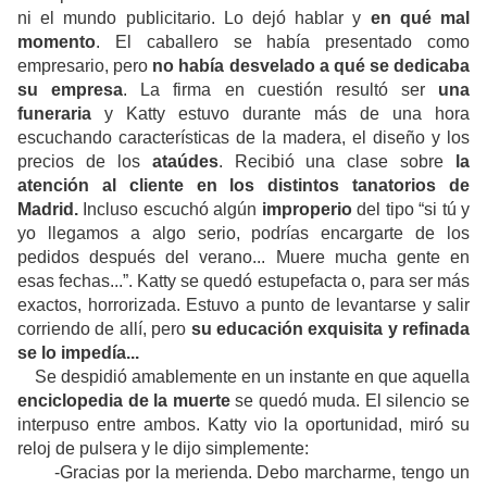
ni el mundo publicitario. Lo dejó hablar y
en qué mal
momento
. El caballero se había presentado como
empresario, pero
no había desvelado a qué se dedicaba
su empresa
. La firma en cuestión resultó ser
una
funeraria
y Katty estuvo durante más de una hora
escuchando características de la madera, el diseño y los
precios de los
ataúdes
. Recibió una clase sobre
la
atención al cliente en los distintos tanatorios de
Madrid.
Incluso escuchó algún
improperio
del tipo “si tú y
yo llegamos a algo serio, podrías encargarte de los
pedidos después del verano... Muere mucha gente en
esas fechas...”. Katty se quedó estupefacta o, para ser más
exactos, horrorizada. Estuvo a punto de levantarse y salir
corriendo de allí, pero
su educación exquisita y refinada
se lo impedía...
Se despidió amablemente en un instante en que aquella
enciclopedia de la muerte
se quedó muda. El silencio se
interpuso entre ambos. Katty vio la oportunidad, miró su
reloj de pulsera y le dijo simplemente:
-Gracias por la merienda. Debo marcharme, tengo un