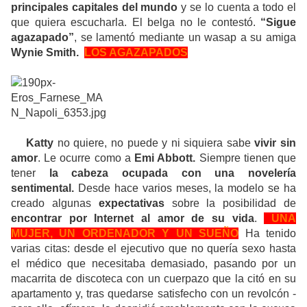
principales capitales del mundo
y se lo cuenta a todo el
que quiera escucharla. El belga no le contestó.
“Sigue
agazapado”
, se lamentó mediante un wasap a su amiga
Wynie Smith.
LOS AGAZAPADOS
Katty
no quiere, no puede y ni siquiera sabe
vivir sin
amor
. Le ocurre como a
Emi Abbott.
Siempre tienen que
tener
la cabeza ocupada con una novelería
sentimental.
Desde hace varios meses, la modelo se ha
creado algunas
expectativas
sobre la posibilidad de
encontrar por Internet al amor de su vida
.
UNA
MUJER, UN ORDENADOR Y UN SUEÑO
Ha tenido
varias citas: desde el ejecutivo que no quería sexo hasta
el médico que necesitaba demasiado, pasando por un
macarrita de discoteca con un cuerpazo que la citó en su
apartamento y, tras quedarse satisfecho con un revolcón -