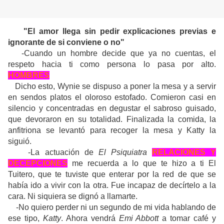
"El amor llega sin pedir explicaciones previas e
ignorante de si conviene o no"
-Cuando un hombre decide que ya no cuentas, el
respeto hacia ti como persona lo pasa por alto.
HOMBRES
Dicho esto, Wynie se dispuso a poner la mesa y a servir
en sendos platos el oloroso estofado. Comieron casi en
silencio y concentradas en degustar el sabroso guisado,
que devoraron en su totalidad. Finalizada la comida, la
anfitriona se levantó para recoger la mesa y Katty la
siguió.
-La actuación de
El Psiquiatra
RELACIONES Y
DECEPCIONES
me recuerda a lo que te hizo a ti El
Tuitero, que te tuviste que enterar por la red de que se
había ido a vivir con la otra. Fue incapaz de decírtelo a la
cara. Ni siquiera se dignó a llamarte.
-No quiero perder ni un segundo de mi vida hablando de
ese tipo,
Katty
. Ahora vendrá
Emi Abbott
a tomar café y