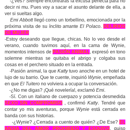
-¿Ves? Siempre encontrarás la excusa perfecta para no
decir ni mu. Pues voy a sacar el asunto delante de ella, a
ver si sueltas algo.
Emi Abbott
llegó como un torbellino, emocionada por la
próxima visita de su ínclito amante
El Polaco
.
DELIRIOS
DE MUJER
-Estoy deseando que llegue, chicas. No lo veo desde el
verano, cuando tuvimos aquí, en la cama de Wynie,
momentos intensos de
PASIÓN ANIMAL
, expresó en tono
solemne mientras se quitaba el abrigo y colgaba sus
cosas en el perchero situado en la entrada.
-Pasión animal, la que
Katty
tuvo anoche en un hotel de
lujo de su barrio. Que te cuente, inquirió
Wynie
, empeñada
en que
El Tuitero
no volviera a ocupar la conversación.
-¿No me digas? ¡Qué novelería!, exclamó
Emi
.
-Sí. Con un italiano de cuerpazo y potencia desmedida
SEXO SIN COMPROMISO
, confirmó
Katty
. Tendré que
contar yo mis aventuras, porque
Wynie
está cerrada en
banda con sus historias.
-¿Wynie? ¿Cerrada a cuento de quién? ¿De Ese?
EL
ANSIA DEL AMOR PROHIBIDO Y ESQUIVO
, quiso