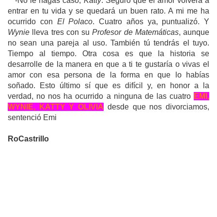
-No le hagas caso,
Katty
. Seguro que el amor volverá a
entrar en tu vida y se quedará un buen rato. A mi me ha
ocurrido con
El Polaco
. Cuatro años ya, puntualizó. Y
Wynie
lleva tres con su
Profesor de Matemáticas
, aunque
no sean una pareja al uso. También tú tendrás el tuyo.
Tiempo al tiempo. Otra cosa es que la historia se
desarrolle de la manera en que a ti te gustaría o vivas el
amor con esa persona de la forma en que lo habías
soñado. Esto último sí que es difícil y, en honor a la
verdad, no nos ha ocurrido a ninguna de las cuatro
EMI,
WYNIE, KATTY Y OLIVIA
desde que nos divorciamos,
sentenció Emi
RoCastrillo