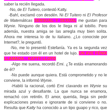
saber la recién llegada.
-No, de
El Tuitero
, contestó Katty.
-Bah!, exclamó con desdén. Ni
El Tuitero
ni
El Profesor
de Matemáticas
SENSUAL Y SEXUAL
me gustan para
Wynie
. Ninguno de los dos le llega ni al tobillo. Pero
además, nuestra amiga se las arregla muy bien solita.
Ahora me interesa lo de tu italiano. ¿Lo conociste por
Internet?, le preguntó.
-No, me lo presentó Estefanía. Ya es la segunda vez
que he estado con él en un hotel de lujo.
UN AVE FÉNIX
LLAMADA... KATTY LLOYD
-Algo me suena, recordó
Emi
. ¿Te estás enamorando
de él?
-No puede aunque quiera. Está comprometido y no le
conviene, la informó
Wynie
.
-Habló la racional, cortó
Emi
clavando en
Wynie
su
mirada azul y desafiante. La que nunca se enamora,
remachó con retintín. El amor, querida, llega sin pedir
explicaciones previas e ignorante de si conviene o no.
Resulta que
Katty
ha conocido a un tipo guapo y rico, que