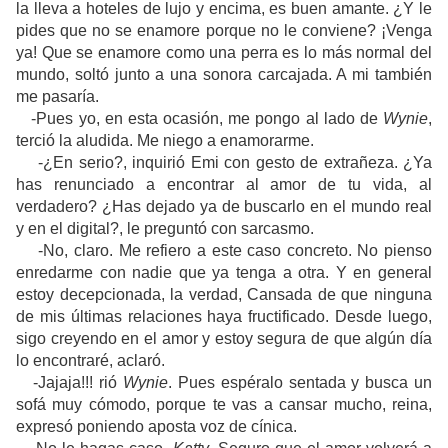
la lleva a hoteles de lujo y encima, es buen amante. ¿Y le
pides que no se enamore porque no le conviene? ¡Venga
ya! Que se enamore como una perra es lo más normal del
mundo, soltó junto a una sonora carcajada. A mi también
me pasaría.
-Pues yo, en esta ocasión, me pongo al lado de
Wynie
,
terció la aludida. Me niego a enamorarme.
-¿En serio?, inquirió Emi con gesto de extrañeza. ¿Ya
has renunciado a encontrar al amor de tu vida, al
verdadero? ¿Has dejado ya de buscarlo en el mundo real
y en el digital?, le preguntó con sarcasmo.
-No, claro. Me refiero a este caso concreto. No pienso
enredarme con nadie que ya tenga a otra. Y en general
estoy decepcionada, la verdad, Cansada de que ninguna
de mis últimas relaciones haya fructificado. Desde luego,
sigo creyendo en el amor y estoy segura de que algún día
lo encontraré, aclaró.
-Jajaja!!! rió
Wynie
. Pues espéralo sentada y busca un
sofá muy cómodo, porque te vas a cansar mucho, reina,
expresó poniendo aposta voz de cínica.