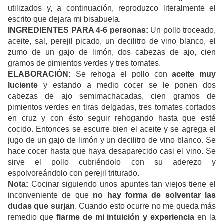
utilizados y, a continuación, reproduzco literalmente el
escrito que dejara mi bisabuela.
INGREDIENTES PARA 4-6 personas:
Un pollo troceado,
aceite, sal, perejil picado, un decilitro de vino blanco, el
zumo de un gajo de limón, dos cabezas de ajo, cien
gramos de pimientos verdes y tres tomates.
ELABORACIÓN:
Se rehoga el pollo con
aceite muy
luciente
y estando a medio cocer se le ponen dos
cabezas de ajo semimachacadas, cien gramos de
pimientos verdes en tiras delgadas, tres tomates cortados
en cruz y con ésto seguir rehogando hasta que esté
cocido. Entonces se escurre bien el aceite y se agrega el
jugo de un gajo de limón y un decilitro de vino blanco. Se
hace cocer hasta que haya desaparecido casi el vino. Se
sirve el pollo cubriéndolo con su aderezo y
espolvoreándolo con perejil triturado.
Nota:
Cocinar siguiendo unos apuntes tan viejos tiene el
inconveniente de que
no hay forma de solventar las
dudas que surjan
. Cuando esto ocurre no me queda más
remedio que
fiarme de mi intuición y experiencia
en la