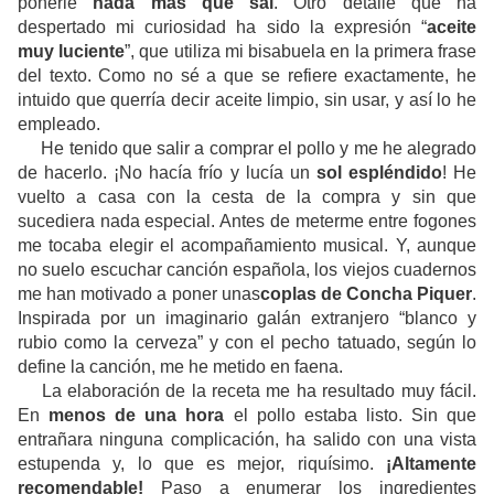
ponerle
nada más que sal
. Otro detalle que ha
despertado mi curiosidad ha sido la expresión “
aceite
muy luciente
”, que utiliza mi bisabuela en la primera frase
del texto. Como no sé a que se refiere exactamente, he
intuido que querría decir aceite limpio, sin usar, y así lo he
empleado.
He tenido que salir a comprar el pollo y me he alegrado
de hacerlo. ¡No hacía frío y lucía un
sol espléndido
! He
vuelto a casa con la cesta de la compra y sin que
sucediera nada especial. Antes de meterme entre fogones
me tocaba elegir el acompañamiento musical. Y, aunque
no suelo escuchar canción española, los viejos cuadernos
me han motivado a poner unas
coplas de Concha Piquer
.
Inspirada por un imaginario galán extranjero “blanco y
rubio como la cerveza” y con el pecho tatuado, según lo
define la canción, me he metido en faena.
La elaboración de la receta me ha resultado muy fácil.
En
menos de una hora
el pollo estaba listo. Sin que
entrañara ninguna complicación, ha salido con una vista
estupenda y, lo que es mejor, riquísimo.
¡Altamente
recomendable!
Paso a enumerar los ingredientes