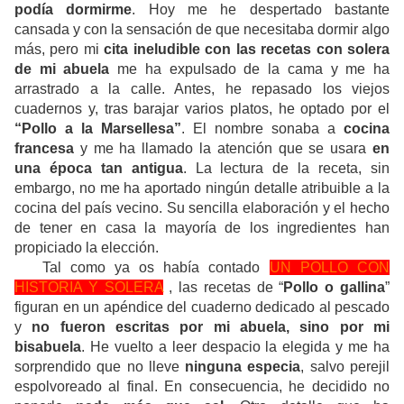
podía dormirme
. Hoy me he despertado bastante
cansada y con la sensación de que necesitaba dormir algo
más, pero mi
cita ineludible con las recetas con solera
de mi abuela
me ha expulsado de la cama y me ha
arrastrado a la calle. Antes, he repasado los viejos
cuadernos y, tras barajar varios platos, he optado por el
“Pollo a la Marsellesa”
. El nombre sonaba a
cocina
francesa
y me ha llamado la atención que se usara
en
una época tan antigua
. La lectura de la receta, sin
embargo, no me ha aportado ningún detalle atribuible a la
cocina del país vecino. Su sencilla elaboración y el hecho
de tener en casa la mayoría de los ingredientes han
propiciado la elección.
Tal como ya os había contado
UN POLLO CON
HISTORIA Y SOLERA
, las recetas de “
Pollo o gallina
”
figuran en un apéndice del cuaderno dedicado al pescado
y
no fueron escritas por mi abuela, sino por mi
bisabuela
. He vuelto a leer despacio la elegida y me ha
sorprendido que no lleve
ninguna especia
, salvo perejil
espolvoreado al final. En consecuencia, he decidido no