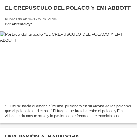
EL CREPÚSCULO DEL POLACO Y EMI ABBOTT
Publicado en 16/12/p. m. 21:08
Por
abremeloya
"....Emi se hacía el amor a sí misma, prisionera en su alcoba de las palabras
que el polaco le dedicaba..." El fuego que brotaba entre el polaco y Emi
Abbott nada más rozarse y la pasión desenfrenada que envolvía sus
encuentros se volvieron crepúsculo...
UNA PASIÓN ATRAPADORA