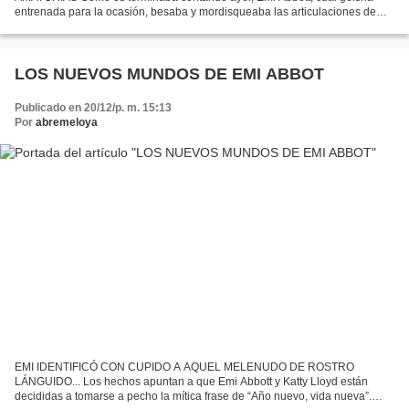
entrenada para la ocasión, besaba y mordisqueaba las articulaciones de
Cupido muy despacito, el tiempo parado, mientras él emitía...
LOS NUEVOS MUNDOS DE EMI ABBOT
Publicado en 20/12/p. m. 15:13
Por
abremeloya
EMI IDENTIFICÓ CON CUPIDO A AQUEL MELENUDO DE ROSTRO
LÁNGUIDO... Los hechos apuntan a que Emi Abbott y Katty Lloyd están
decididas a tomarse a pecho la mítica frase de “Año nuevo, vida nueva”.