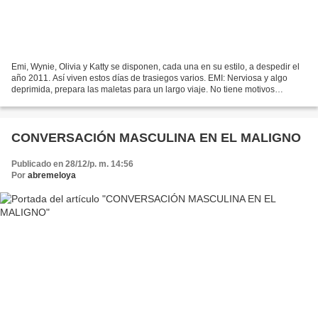
Emi, Wynie, Olivia y Katty se disponen, cada una en su estilo, a despedir el
año 2011. Así viven estos días de trasiegos varios. EMI: Nerviosa y algo
deprimida, prepara las maletas para un largo viaje. No tiene motivos
concretos, pero su ánimo es delicado...
CONVERSACIÓN MASCULINA EN EL MALIGNO
Publicado en 28/12/p. m. 14:56
Por
abremeloya