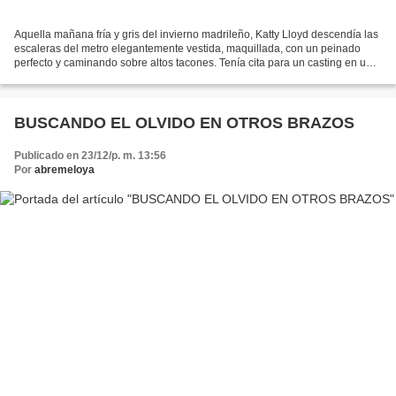
Aquella mañana fría y gris del invierno madrileño, Katty Lloyd descendía las
escaleras del metro elegantemente vestida, maquillada, con un peinado
perfecto y caminando sobre altos tacones. Tenía cita para un casting en una
agencia de modelos y era consciente...
BUSCANDO EL OLVIDO EN OTROS BRAZOS
Publicado en 23/12/p. m. 13:56
Por
abremeloya