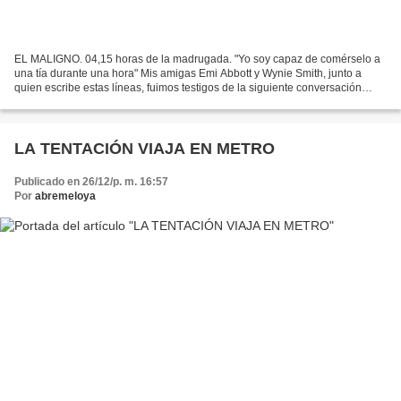
EL MALIGNO. 04,15 horas de la madrugada. "Yo soy capaz de comérselo a
una tía durante una hora" Mis amigas Emi Abbott y Wynie Smith, junto a
quien escribe estas líneas, fuimos testigos de la siguiente conversación
masculina. Intentaré transcribirla tal...
LA TENTACIÓN VIAJA EN METRO
Publicado en 26/12/p. m. 16:57
Por
abremeloya