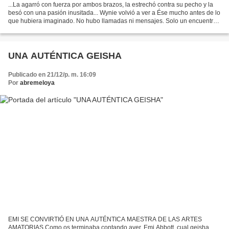
...La agarró con fuerza por ambos brazos, la estrechó contra su pecho y la
besó con una pasión inusitada... Wynie volvió a ver a Ése mucho antes de lo
que hubiera imaginado. No hubo llamadas ni mensajes. Solo un encuentro
en El Maligno que no fue tan...
UNA AUTÉNTICA GEISHA
Publicado en 21/12/p. m. 16:09
Por
abremeloya
EMI SE CONVIRTIÓ EN UNA AUTÉNTICA MAESTRA DE LAS ARTES
AMATORIAS Como os terminaba contando ayer, Emi Abbott, cual geisha