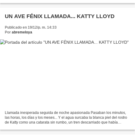
Como ya sabéis, Katty se quitó las espinas de su amante belga...
UN AVE FÉNIX LLAMADA... KATTY LLOYD
Publicado en 19/12/p. m. 14:33
Por
abremeloya
Llamada inesperada seguida de noche apasionada Pasaban los minutos,
las horas, los días y los meses... Y el agua surcaba la blanca piel del rostro
de Katty como una catarata sin rumbo, un tren descarriado que había
perdido el norte y no conocía el camino...