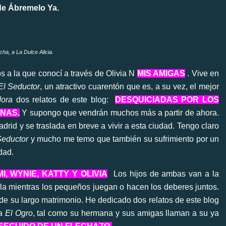
Ábremelo Ya.
cha, a La Dulce Alicia.
s a la que conocí a través de Olivia N
MIS AMIGAS
. Vive en
El Seductor
, un atractivo cuarentón que es, a su vez, el mejor
dora
dos relatos de este blog:
DESQUICIADAS POR LOS
ENAS
.
Y supongo que vendrán muchos más a partir de ahora.
drid y se traslada en breve a vivir a esta ciudad. Tengo claro
Seductor
y mucho me temo que también su sufrimiento por un
edad.
MI, WYNIE, KATTY Y OLIVIA
Los hijos de ambas van a la
la mientras los pequeños juegan o hacen los deberes juntos.
 de su largo matrimonio. He dedicado dos relatos de este blog
 a
El Ogro
, tal como su hermana y sus amigas llaman a su ya