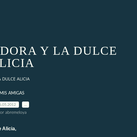
DORA Y LA DULCE
LICIA
 DULCE ALICIA
MIS AMIGAS
6.05.2012
…
or abremeloya
icia,