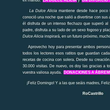
ex marido.
LA DULCE ALICIA
y
UN DIVORCIO
La Dulce Alicia
mantiene desde hace poco t
conoció una noche que salió a divertirse con sus
él disfruta de un intenso flechazo que superó al
padre, disfruta a su lado de un sexo fogoso y pla
Dulce Alicia
inspirará, en un futuro próximo, much
Aprovecho hoy para presentar ambos personaje
todos los lectores esos ratitos que guardan cada
recetas de cocina con solera. Desde su creación
30.000 visitas. De nuevo, os doy las gracias a 
vuestra valiosa ayuda.
DONACIONES A ÁBREM
¡Feliz Domingo! Y a las que seáis madres, Feliz
RoCastrillo