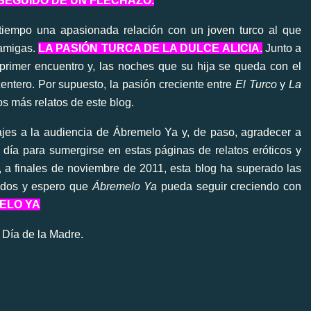
 SEGUIDO DE UN FLECHAZO
.
iempo una apasionada relación con un joven turco al que
 amigas.
LA PASIÓN TURCA DE LA DULCE ALICIA.
Junto a
 primer encuentro y, las noches que su hija se queda con el
centero. Por supuesto, la pasión creciente entre
El Turco
y
La
os más relatos de este blog.
s a la audiencia de Ábremelo Ya y, de paso, agradecer a
 día para sumergirse en estas páginas de relatos eróticos y
, a finales de noviembre de 2011, esta blog ha superado las
todos y espero que
Ábremelo Ya
pueda seguir creciendo con
ELO YA
 Día de la Madre.