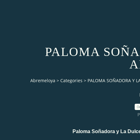
PALOMA SOÑA
A
Abremeloya
>
Categories
>
PALOMA SOÑADORA Y LA
0
P
Paloma Soñadora y La Dulce Al