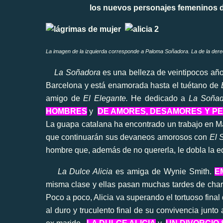
los nuevos personajes femeninos de 
La imagen de la izquierda corresponde a Paloma Soñadora. La de la dere
La Soñadora
es una belleza de veintipocos año
Barcelona y está enamorada hasta el tuétano de
amigo de
El Elegante.
He dedicado a
La Soña
HOMBRES
y
DE AMORES, DESAMORES Y P
La guapa catalana
ha encontrado un trabajo en Ma
que continuarán sus devaneos amorosos con
El 
hombre que, además de no quererla, le dobla la 
La Dulce Alicia
es amiga de Wynie Smith.
E
misma clase y ellas pasan muchas tardes de char
Poco a poco, Alicia va superando el tortuoso final
al duro y truculento final de su convivencia junto