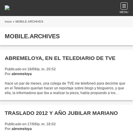
MENU
Inicio
» MOBILE.ARCHIVES
MOBILE.ARCHIVES
ABREMELOYA, EN EL TELEDIARIO DE TVE
Publicado en 18/08/p. m. 20:52
Por
abremeloya
Hace un par de meses, una colega de TVE me telefoneó para decirme que
en el Telediario querían hacer un reportaje sobre blogs y blogueros, y que
ella, la informadora que iba a realizar la pieza, había propuesto a los
editores que uno de los escogidos...
TRASLADO 2012 Y AÑO JUBILAR MARIANO
Publicado en 17/08/p. m. 18:02
Por
abremeloya