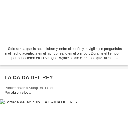
... Solo sentía que la acariciaban y, entre el sueño y la vigilia, se preguntaba
si el hecho acontecía en el mundo real o en el onírico... Durante el tiempo
que permanecieron en El Maligno, Wynie se dio cuenta de que, al menos en
un par de ocasiones,...
LA CAÍDA DEL REY
Publicado en 02/08/p. m. 17:01
Por
abremeloya